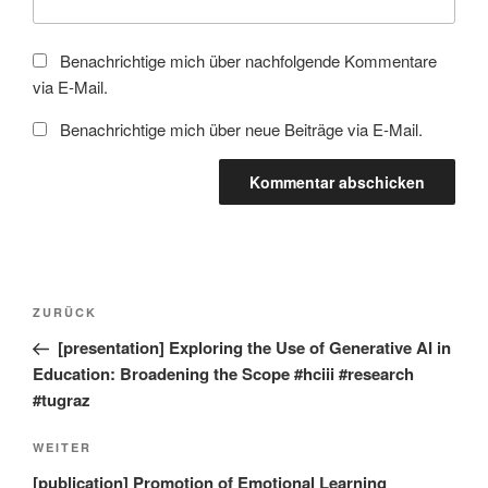
Benachrichtige mich über nachfolgende Kommentare
via E-Mail.
Benachrichtige mich über neue Beiträge via E-Mail.
Beitragsnavigation
Vorheriger
ZURÜCK
Beitrag
[presentation] Exploring the Use of Generative AI in
Education: Broadening the Scope #hciii #research
#tugraz
Nächster
WEITER
Beitrag
[publication] Promotion of Emotional Learning