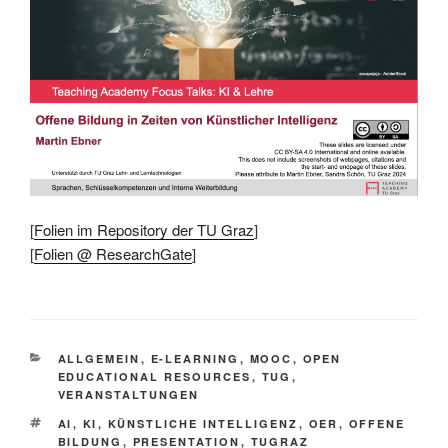
[
Folien im Repository der TU Graz
]
[
Folien @ ResearchGate
]
KATEGORIEN
ALLGEMEIN
,
E-LEARNING
,
MOOC
,
OPEN
EDUCATIONAL RESOURCES
,
TUG
,
VERANSTALTUNGEN
SCHLAGWÖRTER
AI
,
KI
,
KÜNSTLICHE INTELLIGENZ
,
OER
,
OFFENE
BILDUNG
,
PRESENTATION
,
TUGRAZ