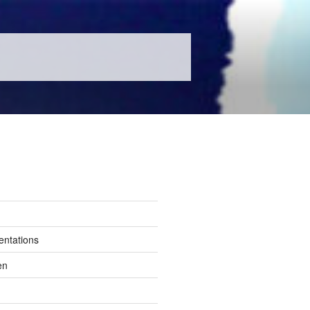
entations
en