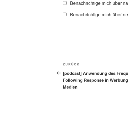
Benachrichtige mich über n
Benachrichtige mich über ne
Beitragsnavigation
Vorheriger
ZURÜCK
Beitrag
[podcast] Anwendung des Freq
Following Response in Werbung
Medien