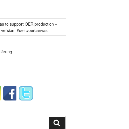
s to support OER production –
version! #oer #oercanvas
lärung
Suchen