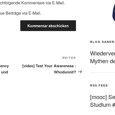
achfolgende Kommentare via E-Mail.
ue Beiträge via E-Mail.
BLOG SANDR
Wiederverö
Nächster
WEITER
Mythen de
Beitrag
uency
[video] Test Your Awareness :
 und
Whodunnit?
RSS FEED
[mooc] Sel
Studium 