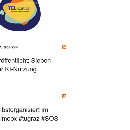
A SCHÖN
ffentlicht: Sieben
r KI-Nutzung.
bstorganisiert im
#imoox #tugraz #SOS