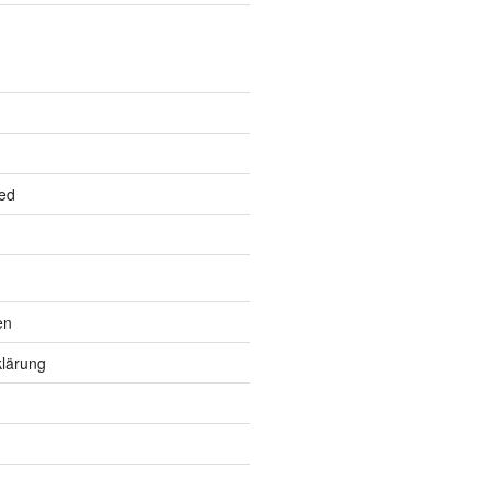
ed
en
lärung