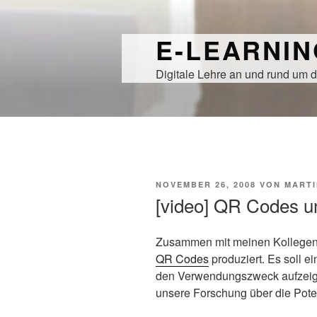
Zum
Inhalt
E-LEARNI
springen
Digitale Lehre an und rund um d
VERÖFFENTLICHT
NOVEMBER 26, 2008
VON
MARTI
AM
[video] QR Codes u
Zusammen mit meinen Kollegen
QR Codes
produziert. Es soll e
den Verwendungszweck aufzeige
unsere Forschung über die Pote