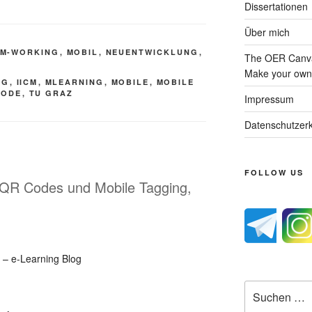
Dissertationen
Über mich
M-WORKING
,
MOBIL
,
NEUENTWICKLUNG
,
The OER Canva
Make your own 
NG
,
IICM
,
MLEARNING
,
MOBILE
,
MOBILE
CODE
,
TU GRAZ
Impressum
Datenschutzerk
FOLLOW US
] QR Codes und Mobile Tagging,
– e-Learning Blog
Suche
nach: