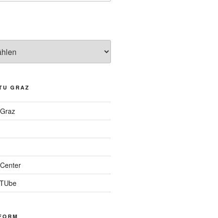
TU GRAZ
 Graz
Center
 TUbe
FORM