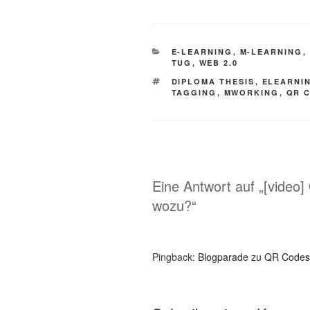
KATEGORIEN
E-LEARNING
,
M-LEARNING
,
TUG
,
WEB 2.0
SCHLAGWÖRTER
DIPLOMA THESIS
,
ELEARNI
TAGGING
,
MWORKING
,
QR 
Eine Antwort auf „[video
wozu?“
Pingback:
Blogparade zu QR Codes 