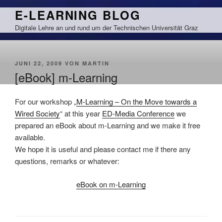
Zum
E-LEARNING BLOG
Inhalt
Digitale Lehre an und rund um der Technischen Universität Graz
springen
VERÖFFENTLICHT
JUNI 22, 2009
VON
MARTIN
AM
[eBook] m-Learning
For our workshop „
M-Learning – On the Move towards a
Wired Society
“ at this year
ED-Media Conference
we
prepared an eBook about m-Learning and we make it free
available.
We hope it is useful and please contact me if there any
questions, remarks or whatever:
eBook on m-Learning