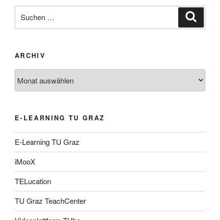
Suche
Suche
nach:
ARCHIV
Archiv
E-LEARNING TU GRAZ
E-Learning TU Graz
iMooX
TELucation
TU Graz TeachCenter