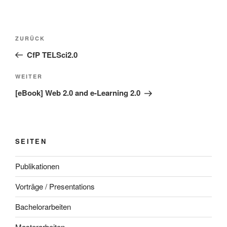
Beitragsnavigation
Vorheriger
ZURÜCK
Beitrag
CfP TELSci2.0
Nächster
WEITER
Beitrag
[eBook] Web 2.0 and e-Learning 2.0
SEITEN
Publikationen
Vorträge / Presentations
Bachelorarbeiten
Masterarbeiten