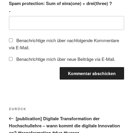
Spam protection: Sum of eins(one) + drei(three) ?
*
Benachrichtige mich über nachfolgende Kommentare
via E-Mail.
Benachrichtige mich über neue Beiträge via E-Mail.
Beitragsnavigation
Vorheriger
ZURÜCK
Beitrag
[publication] Digitale Transformation der
Hochschullehre – wann kommt die digitale Innovation
an? #transformation #duz #tugraz