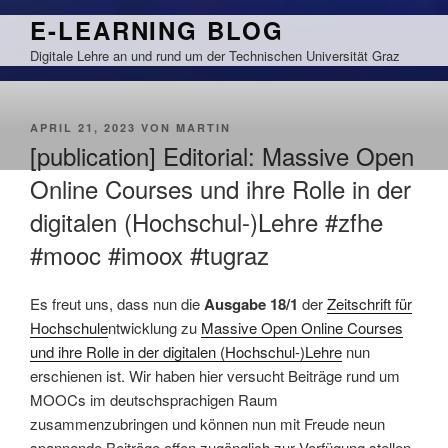
Zum
E-LEARNING BLOG
Inhalt
Digitale Lehre an und rund um der Technischen Universität Graz
springen
VERÖFFENTLICHT
APRIL 21, 2023
VON
MARTIN
AM
[publication] Editorial: Massive Open
Online Courses und ihre Rolle in der
digitalen (Hochschul-)Lehre #zfhe
#mooc #imoox #tugraz
Es freut uns, dass nun die
Ausgabe 18/1
der
Zeitschrift für
Hochschule
ntwicklung zu
Massive Open Online Courses
und ihre Rolle in der digitalen (Hochschul-)Lehre
nun
erschienen ist. Wir haben hier versucht Beiträge rund um
MOOCs im deutschsprachigen Raum
zusammenzubringen und können nun mit Freude neun
spannende Beiträge offen zugänglich zur Verfügung stellen.