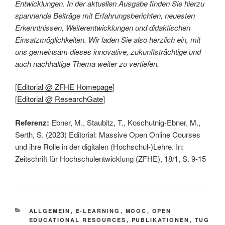
Entwicklungen. In der aktuellen Ausgabe finden Sie hierzu
spannende Beiträge mit Erfahrungsberichten, neuesten
Erkenntnissen, Weiterentwicklungen und didaktischen
Einsatzmöglichkeiten. Wir laden Sie also herzlich ein, mit
uns gemeinsam dieses innovative, zukunftsträchtige und
auch nachhaltige Thema weiter zu vertiefen.
[
Editorial @ ZFHE Homepage
]
[
Editorial @ ResearchGate
]
Referenz:
Ebner, M., Staubitz, T., Koschutnig-Ebner, M.,
Serth, S. (2023) Editorial: Massive Open Online Courses
und ihre Rolle in der digitalen (Hochschul-)Lehre. In:
Zeitschrift für Hochschulentwicklung (ZFHE), 18/1, S. 9-15
KATEGORIEN
ALLGEMEIN
,
E-LEARNING
,
MOOC
,
OPEN
EDUCATIONAL RESOURCES
,
PUBLIKATIONEN
,
TUG